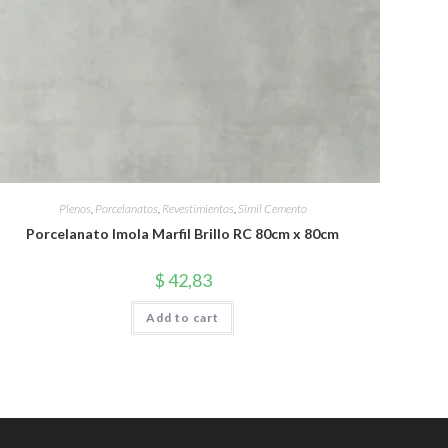
Plenos
,
Porcelanatos
,
Revestimientos
,
Simil Cemento
Porcelanato Imola Marfil Brillo RC 80cm x 80cm
$
42,83
Add to cart