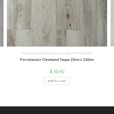
Porcelanatos
,
Revestimientos
,
Simil Deck
,
Simil Maderados
Porcelanato Cleveland Taupe 23cm x 120cm
$
50,42
Add to cart