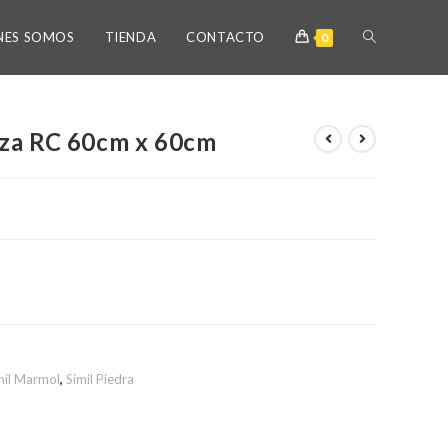
NES SOMOS
TIENDA
CONTACTO
0
iza RC 60cm x 60cm
mil Marmol
,
Simil Piedra