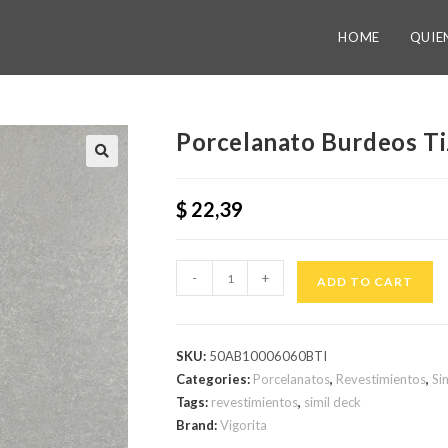
HOME
QUIE
Porcelanato Burdeos T
$
22,39
-
+
ADD TO CART
SKU:
50AB10006060BTI
Categories:
Porcelanatos
,
Revestimientos
,
Si
Tags:
revestimientos
,
simil deck
Brand:
Vigorita