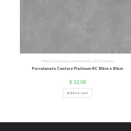
Plenos
,
Porcelanatos
,
Revestimientos
,
Simil Cemento
Porcelanato Century Platinum RC 80cm x 80cm
$
32,08
Add to cart