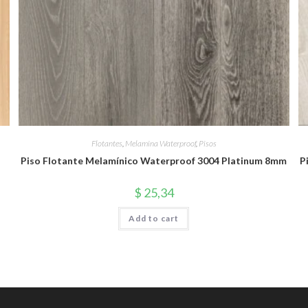
Flotantes
,
Melamina Waterproof
,
Pisos
Piso Flotante Melamínico Waterproof 3004 Platinum 8mm
P
$
25,34
Add to cart