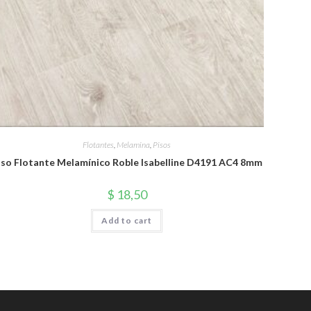
Flotantes
,
Melamina
,
Pisos
iso Flotante Melamínico Roble Isabelline D4191 AC4 8mm
$
18,50
Add to cart