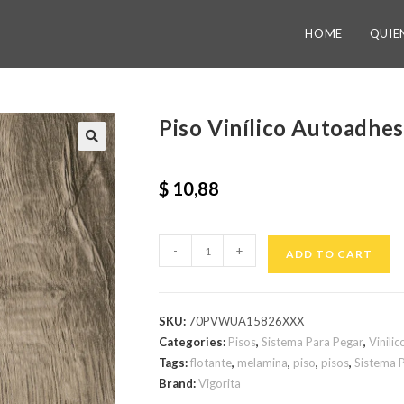
HOME
QUIE
Piso Vinílico Autoadhe
$
10,88
-
+
ADD TO CART
SKU:
70PVWUA15826XXX
Categories:
Pisos
,
Sistema Para Pegar
,
Vinilic
Tags:
flotante
,
melamina
,
piso
,
pisos
,
Sistema 
Brand:
Vigorita