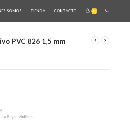
NES SOMOS
TIENDA
CONTACTO
0
sivo PVC 826 1,5 mm
os
Para Pegar
,
Vinilicos