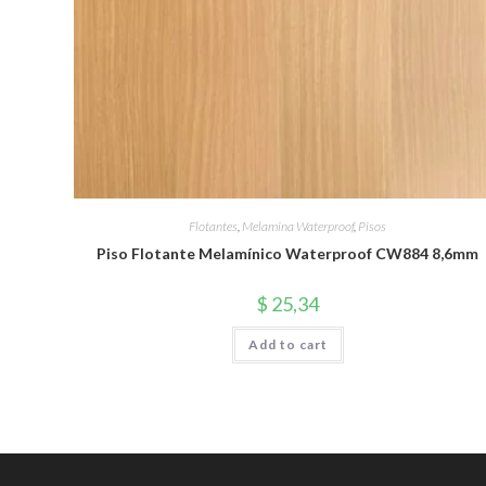
Flotantes
,
Melamina Waterproof
,
Pisos
Piso Flotante Melamínico Waterproof CW884 8,6mm
$
25,34
Add to cart