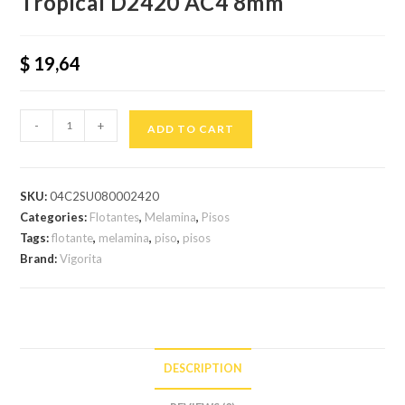
Tropical D2420 AC4 8mm
$
19,64
-
+
ADD TO CART
SKU:
04C2SU080002420
Categories:
Flotantes
,
Melamina
,
Pisos
Tags:
flotante
,
melamina
,
piso
,
pisos
Brand:
Vigorita
DESCRIPTION