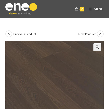
MENU
0
Previous Product
Next Product