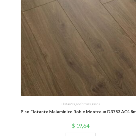
Flotantes
,
Melamina
,
Pisos
Piso Flotante Melamínico Roble Montreux D3783 AC4 8
$
19,64