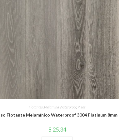
Flotantes
,
Melamina Waterproof
,
Pisos
iso Flotante Melamínico Waterproof 3004 Platinum 8mm
$
25,34