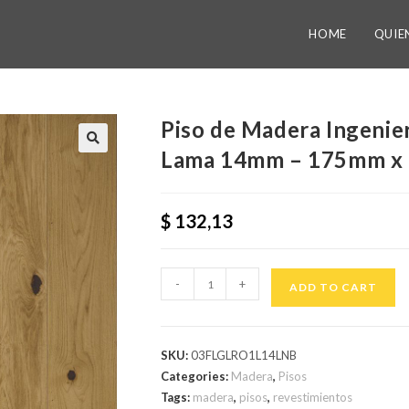
HOME
QUIE
Piso de Madera Ingenie
Lama 14mm – 175mm x
$
132,13
-
+
ADD TO CART
SKU:
03FLGLRO1L14LNB
Categories:
Madera
,
Pisos
Tags:
madera
,
pisos
,
revestimientos