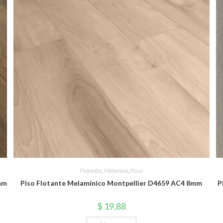
Flotantes
,
Melamina
,
Pisos
mm
Piso Flotante Melamínico Montpellier D4659 AC4 8mm
P
$
19,88