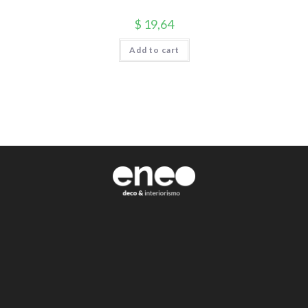
$
19,64
Add to cart