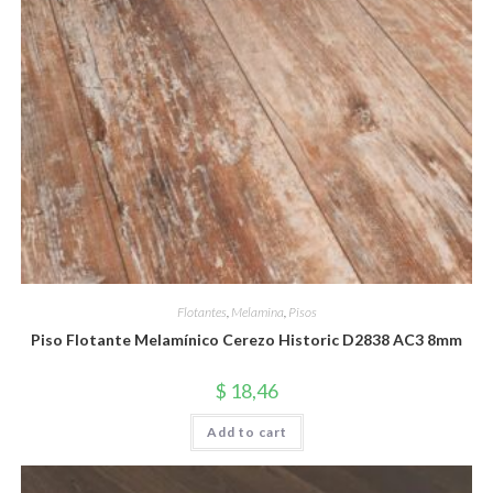
Flotantes
,
Melamina
,
Pisos
Piso Flotante Melamínico Cerezo Historic D2838 AC3 8mm
$
18,46
Add to cart