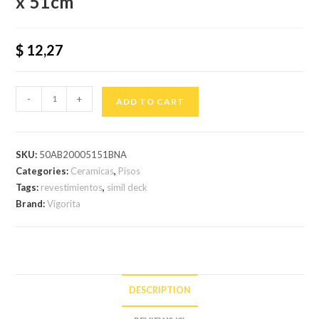
x 51cm
$
12,27
-
+
ADD TO CART
SKU:
50AB20005151BNA
Categories:
Ceramicas
,
Pisos
Tags:
revestimientos
,
simil deck
Brand:
Vigorita
DESCRIPTION