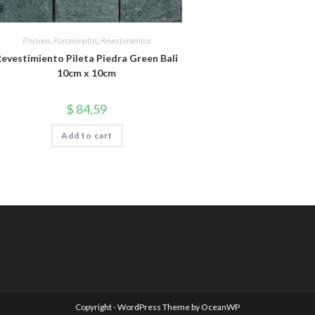
Piscinas
,
Porcelanatos
,
Revestimientos
evestimiento Pileta Piedra Green Bali
10cm x 10cm
$
84,59
Add to cart
Copyright - WordPress Theme by OceanWP